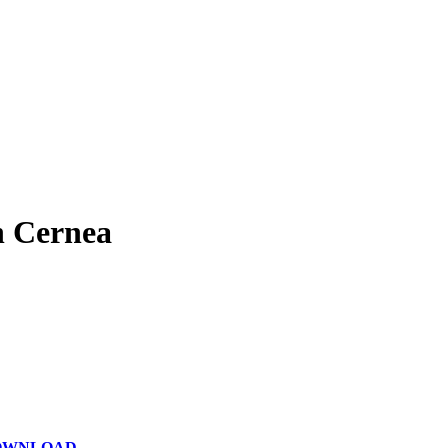
n Cernea
OWNLOAD