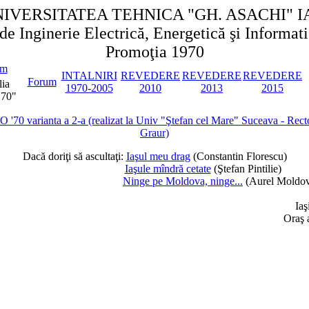
IVERSITATEA TEHNICA "GH. ASACHI" I
de Inginerie Electrică, Energetică şi Informat
Promoţia 1970
um
INTALNIRI
REVEDERE
REVEDERE
REVEDERE
Forum
ia
1970-2005
2010
2013
2015
'70"
RO
'
70 varianta
a
2
-a
(r
e
alizat la Univ
"
Ştefan cel Mare
"
Suceava -
Rect
Graur)
Dac
ă doriţi să ascultaţi
:
Iaşul meu drag
(Constantin Florescu)
Ia
ş
ule mîndră cetate
(Ştefan Pintilie)
Ninge pe Moldova, ninge...
(Aurel Moldo
Iaş
Oraş a