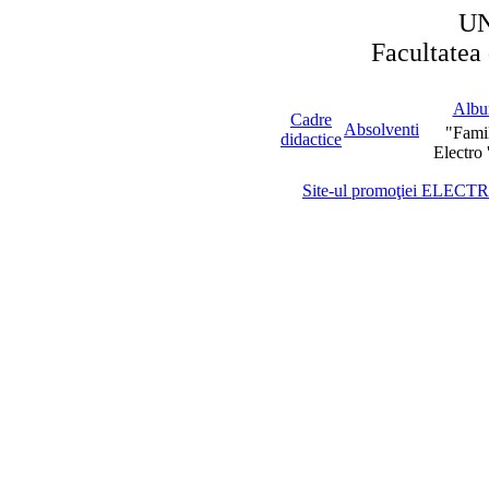
UN
Facultatea 
Alb
Cadre
Absolventi
"Famil
didactice
Electro 
Site-ul promo
ţiei ELECT