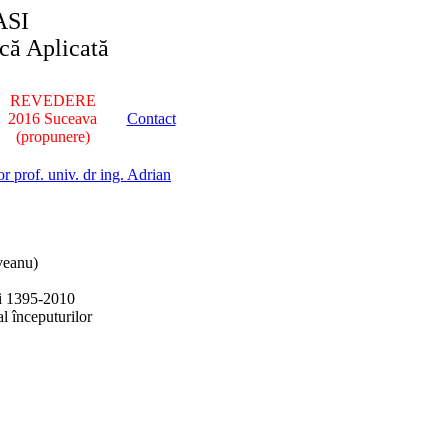
ASI
ică Aplicată
REVEDERE
2016 Suceava
Contact
(propunere)
or
prof. univ. dr ing. Adrian
veanu)
i 1395-2010
l începuturilor