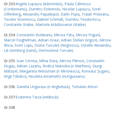
Gr.333:
Angela Lupaşcu (Adomniţei)
,
Paula Călinescu
(Corduneanu)
,
Dumitru Dobrinoiu
,
Nicolae Lupaşcu
,
Sorel
Offenberg
,
Alexandru Papadopol
,
Dafin Popa
,
Traian Pruteanu
,
Teodor Stoenescu
,
Gabriel Schmidt
,
Dumitru Teodorescu
,
Constantin Vrabie
,
Maricela Arădăvoaicei (Vrabie)
Gr.334:
Constantin Boldeanu
,
Mircea Fătu
,
Mircea Frigură
,
Marcel Foighelman
,
Adrian Graur
,
Adrian Stelian Grigore
,
Mircea
Ilinca
,
Sorin Lupu
,
Doina Turculeţ (Negrescu)
,
Ostafie Alexandru
,
Lili Grimberg (Sand)
,
Demostene Turculeţ
Gr.335:
Ioan Cernea
,
Mihai Enea
,
Mircea Filimon
,
Constantin
Hogaş
,
Adrian Lazariu
,
Rodica Manolea (n Matfeev)
,
Giurgi
Mătăşel
,
Margareta Weissman (n Mironescu)
,
Romulus Şugaru
,
Virgil Tăbârcă
,
Nicoleta Amarteifio (nUngureanu)
Gr.336:
Daniela Unguraşu (n Angheluţă)
,
Tertulian Anton
Gr.337:
Ecaterina Tarza (nAilincăi)
Gr.338: