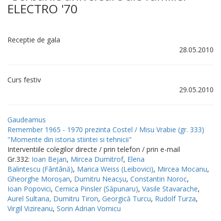
ELECTRO '70
Receptie de gala
28.05.2010
Curs festiv
29.05.2010
Gaudeamus
Remember 1965 - 1970 prezinta Costel / Misu Vrabie (gr. 333)
"Momente din istoria stiintei si tehnicii"
Interventiile colegilor directe / prin telefon / prin e-mail
Gr.332:
Ioan Bejan
,
Mircea Dumitrof
,
Elena
Balintescu (Fântână)
,
Marica Weiss (Leibovici)
,
Mircea Mocanu
,
Gheorghe Moroşan
,
Dumitru Neacşu
,
Constantin Noroc
,
Ioan Popovici
,
Cernica Pinsler (Săpunaru)
,
Vasile Stavarache
,
Aurel Sultana,
Dumitru Tiron
,
Georgică Turcu
,
Rudolf Turza
,
Virgil Vizireanu
,
Sorin Adrian Vornicu